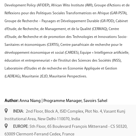
Development Policy (AFIDEP), African Wito Institute (AWI), Groupe d’Actions et de
Réflexions pour des Politiques Sociales Transformatrices en Afrique (GAR-PSTA),
Groupe de Recherche – Paysages et Développement Durable (GR-PDD), Cabinet
d'Etude, de Recherche, de Management, et de la Qualité (CERMAQ), Centre
d’Etude, de Recherche et de promotion des Technologies et Innovations Socio-
Sanitaires et économiques (CERTIS), Centre panafricain de recherche pour le
développement économique et social (CARDES), Equipe « Intelligence artificielle,
éducation et entrepreneuriat » de l’Institut des Sciences des Sociétés (INSS),
Laboratoire d'Etudes et de recherche en Economie Appliquée et Gestion
(LAEREAG), Mauritanie 2E2D, Mauritanie Perspectives.
Author:
Anna Niang | Programme Manager, Savoirs Sahel
INDIA
: 2nd Floor, Block A, ISID Complex, Plot No. 4, Vasant Kunj
Institutional Area, New Delhi-110070, India
EUROPE
: 5th Floor, 65 Boulevard François Mitterrand - CS 50320,
63009 Clermont-Ferrand Cedex, France