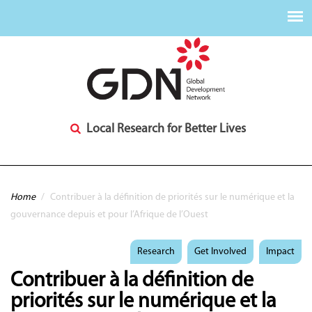
Local Research for Better Lives
You are here
Home
/
Contribuer à la définition de priorités sur le numérique et la
gouvernance depuis et pour l’Afrique de l’Ouest
Research
Get Involved
Impact
Contribuer à la définition de
priorités sur le numérique et la