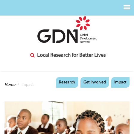
Local Research for Better Lives
You are here
Research
Get Involved
Impact
Home
/
Impact