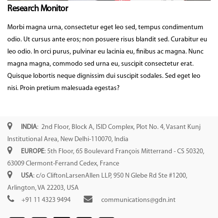
Research Monitor
Morbi magna urna, consectetur eget leo sed, tempus condimentum
odio. Ut cursus ante eros; non posuere risus blandit sed. Curabitur eu
leo odio. In orci purus, pulvinar eu lacinia eu, finibus ac magna. Nunc
magna magna, commodo sed urna eu, suscipit consectetur erat.
Quisque lobortis neque dignissim dui suscipit sodales. Sed eget leo
nisi. Proin pretium malesuada egestas?
INDIA
: 2nd Floor, Block A, ISID Complex, Plot No. 4, Vasant Kunj
Institutional Area, New Delhi-110070, India
EUROPE
: 5th Floor, 65 Boulevard François Mitterrand - CS 50320,
63009 Clermont-Ferrand Cedex, France
USA
: c/o CliftonLarsenAllen LLP, 950 N Glebe Rd Ste #1200,
Arlington, VA 22203, USA
+91 11 4323 9494
communications@gdn.int